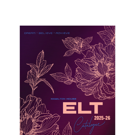
Разгледайте нашите мултимедийни
платформи.
...
Разгледайте ги тук
Трябва Ви аудиото за тестове на
Кеймбридж ?
...
Свалете ги тук