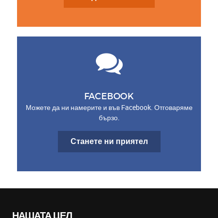
FACEBOOK
Можете да ни намерите и във Facebook. Отговаряме
бързо.
Станете ни приятел
НАШАТА ЦЕЛ