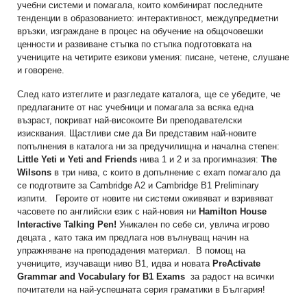
учебни системи и помагала, които комбинират последните
тенденции в образованието: интерактивност, междупредметни
връзки, изграждане в процес на обучение на общочовешки
ценности и развиване стъпка по стъпка подготовката на
учениците на четирите езикови умения: писане, четене, слушане
и говорене.
След като изтеглите и разгледате каталога, ще се убедите, че
предлаганите от нас учебници и помагала за всяка една
възраст, покриват най-високоите Ви преподавателски
изисквания. Щастливи сме да Ви представим най-новите
попълнения в каталога ни за предучилищна и начална степен:
Little Yeti и Yeti and Friends
нива 1 и 2 и за прогимназия:
The
Wilsons
в три нива, с които в допълнение с exam помагало да
се подготвите за Cambridge A2 и Cambridge B1 Preliminary
изпити. Героите от новите ни системи оживяват и взривяват
часовете по английски език с най-новия ни
Hamilton House
Interactive Talking Pen!
Уникален по себе си, увлича игрово
децата , като така им предлага нов вълнуващ начин на
упражняване на преподадения материал. В помощ на
учениците, изучаващи ниво B1, идва и новата
PreActivate
Grammar and Vocabulary for B1 Exams
за радост на всички
почитатели на най-успешната серия граматики в България!