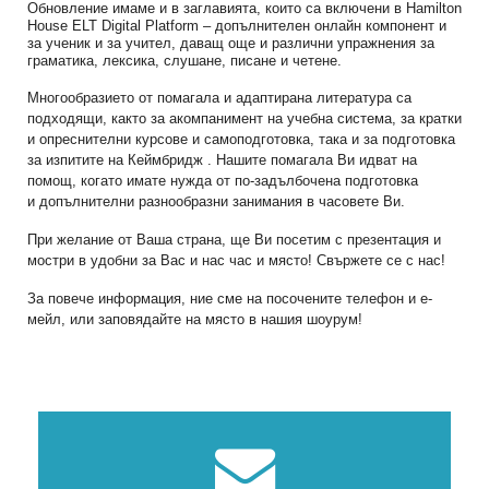
Обновление имаме и в заглавията, които са включени в Hamilton
House ELT Digital Platform – допълнителен онлайн компонент и
за ученик и за учител, даващ още и различни упражнения за
граматика, лексика, слушане, писане и четене.
Многообразието от помагала и адаптирана литература са
подходящи, както за акомпанимент на учебна система, за кратки
и опреснителни курсове и самоподготовка, така и за подготовка
за изпитите на Кеймбридж . Нашите помагала Ви идват на
помощ, когато имате нужда от по-задълбочена подготовка
и допълнителни разнообразни занимания в часовете Ви.
При желание от Ваша страна, ще Ви посетим с презентация и
мостри в удобни за Вас и нас час и място! Свържете се с нас!
За повече информация, ние сме на посочените телефон и e-
мейл, или заповядайте на място в нашия шоурум
!