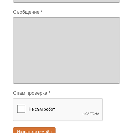
Съобщение
*
Спам проверка
*
Изпратете е-мейл