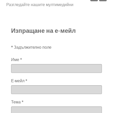
платформи.
...
Разгледайте ги тук
Трябва Ви аудиото за тестове на
Кеймбридж ?
...
Свалете ги тук
Изпращане на е-мейл
*
Задължително поле
Име
*
Е-мейл
*
Тема
*