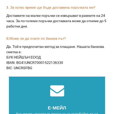
3. За колко време ще бъде доставена поръчката ми?
Доставките на малки поръчки се извършват в рамките на 24
часа. За по-големи поръчки доставката може да отнеме до 5
работни дни.
6.Може ли да платя по банков път?
Да. Той е предпочитан метод за плащане. Нашата банкова
сметка е:
БУК НЕЙШЪН ЕООД
IBAN: BG41UNCR70001522136330
BIC: UNCRSFBG
Е-МЕЙЛ
Ако имате някакви въпроси не се колебайте да ни