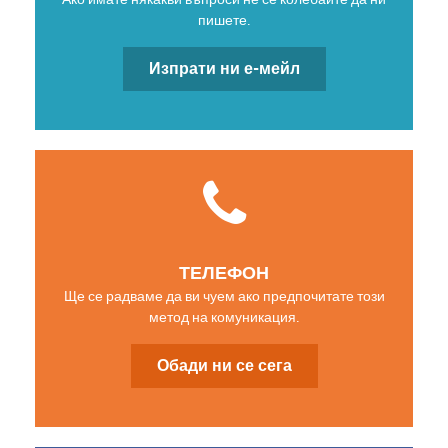
пишете.
Изпрати ни е-мейл
ТЕЛЕФОН
Ще се радваме да ви чуем ако предпочитате този
метод на комуникация.
Обади ни се сега